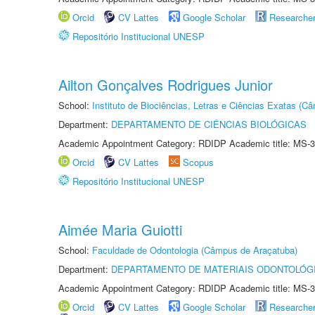
Orcid
CV Lattes
Google Scholar
Researche
Repositório Institucional UNESP
Ailton Gonçalves Rodrigues Junior
School:
Instituto de Biociências, Letras e Ciências Exatas (
Department:
DEPARTAMENTO DE CIÊNCIAS BIOLÓGICAS
Academic Appointment Category: RDIDP Academic title: MS-3
Orcid
CV Lattes
Scopus
Repositório Institucional UNESP
Aimée Maria Guiotti
School:
Faculdade de Odontologia (Câmpus de Araçatuba)
Department:
DEPARTAMENTO DE MATERIAIS ODONTOLÓG
Academic Appointment Category: RDIDP Academic title: MS-3
Orcid
CV Lattes
Google Scholar
Researche