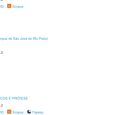
rID
Scopus
Câmpus de São José do Rio Preto)
.2
ICOS E PRÓTESE
.2
rID
Scopus
Fapesp