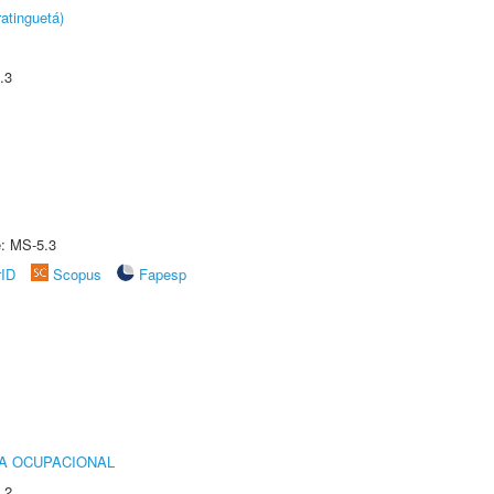
atinguetá)
.3
e: MS-5.3
rID
Scopus
Fapesp
IA OCUPACIONAL
.2