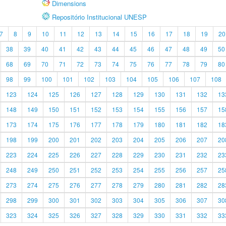
Dimensions
Repositório Institucional UNESP
7
8
9
10
11
12
13
14
15
16
17
18
19
20
38
39
40
41
42
43
44
45
46
47
48
49
50
68
69
70
71
72
73
74
75
76
77
78
79
80
98
99
100
101
102
103
104
105
106
107
108
123
124
125
126
127
128
129
130
131
132
13
148
149
150
151
152
153
154
155
156
157
15
173
174
175
176
177
178
179
180
181
182
18
198
199
200
201
202
203
204
205
206
207
20
223
224
225
226
227
228
229
230
231
232
23
248
249
250
251
252
253
254
255
256
257
25
273
274
275
276
277
278
279
280
281
282
28
298
299
300
301
302
303
304
305
306
307
30
323
324
325
326
327
328
329
330
331
332
33