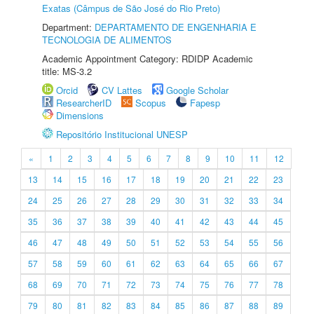
Exatas (Câmpus de São José do Rio Preto)
Department:
DEPARTAMENTO DE ENGENHARIA E
TECNOLOGIA DE ALIMENTOS
Academic Appointment Category: RDIDP Academic
title: MS-3.2
Orcid
CV Lattes
Google Scholar
ResearcherID
Scopus
Fapesp
Dimensions
Repositório Institucional UNESP
«
1
2
3
4
5
6
7
8
9
10
11
12
13
14
15
16
17
18
19
20
21
22
23
24
25
26
27
28
29
30
31
32
33
34
35
36
37
38
39
40
41
42
43
44
45
46
47
48
49
50
51
52
53
54
55
56
57
58
59
60
61
62
63
64
65
66
67
68
69
70
71
72
73
74
75
76
77
78
79
80
81
82
83
84
85
86
87
88
89