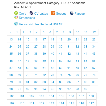
Academic Appointment Category: RDIDP Academic
title: MS-3.1
Orcid
CV Lattes
Scopus
Fapesp
Dimensions
Repositório Institucional UNESP
«
1
2
3
4
5
6
7
8
9
10
11
12
13
14
15
16
17
18
19
20
21
22
23
24
25
26
27
28
29
30
31
32
33
34
35
36
37
38
39
40
41
42
43
44
45
46
47
48
49
50
51
52
53
54
55
56
57
58
59
60
61
62
63
64
65
66
67
68
69
70
71
72
73
74
75
76
77
78
79
80
81
82
83
84
85
86
87
88
89
90
91
92
93
94
95
96
97
98
99
100
101
102
103
104
105
106
107
108
109
110
111
112
113
114
115
116
117