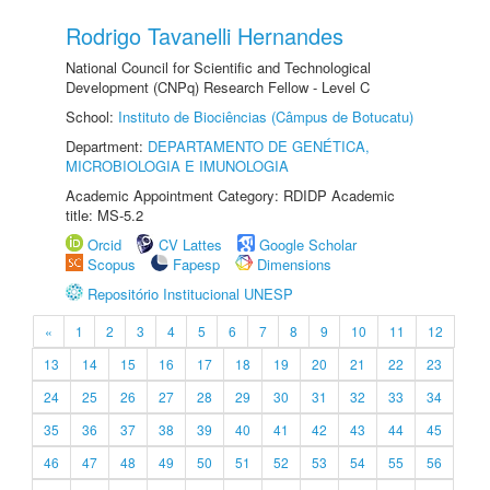
Rodrigo Tavanelli Hernandes
National Council for Scientific and Technological
Development (CNPq) Research Fellow - Level C
School:
Instituto de Biociências (Câmpus de Botucatu)
Department:
DEPARTAMENTO DE GENÉTICA,
MICROBIOLOGIA E IMUNOLOGIA
Academic Appointment Category: RDIDP Academic
title: MS-5.2
Orcid
CV Lattes
Google Scholar
Scopus
Fapesp
Dimensions
Repositório Institucional UNESP
«
1
2
3
4
5
6
7
8
9
10
11
12
13
14
15
16
17
18
19
20
21
22
23
24
25
26
27
28
29
30
31
32
33
34
35
36
37
38
39
40
41
42
43
44
45
46
47
48
49
50
51
52
53
54
55
56