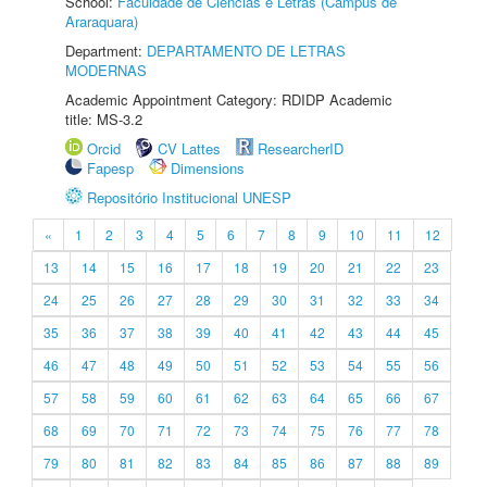
School:
Faculdade de Ciências e Letras (Câmpus de
Araraquara)
Department:
DEPARTAMENTO DE LETRAS
MODERNAS
Academic Appointment Category: RDIDP Academic
title: MS-3.2
Orcid
CV Lattes
ResearcherID
Fapesp
Dimensions
Repositório Institucional UNESP
«
1
2
3
4
5
6
7
8
9
10
11
12
13
14
15
16
17
18
19
20
21
22
23
24
25
26
27
28
29
30
31
32
33
34
35
36
37
38
39
40
41
42
43
44
45
46
47
48
49
50
51
52
53
54
55
56
57
58
59
60
61
62
63
64
65
66
67
68
69
70
71
72
73
74
75
76
77
78
79
80
81
82
83
84
85
86
87
88
89