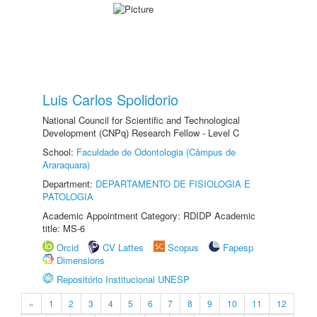
Luis Carlos Spolidorio
National Council for Scientific and Technological
Development (CNPq) Research Fellow - Level C
School:
Faculdade de Odontologia (Câmpus de
Araraquara)
Department:
DEPARTAMENTO DE FISIOLOGIA E
PATOLOGIA
Academic Appointment Category: RDIDP Academic
title: MS-6
Orcid
CV Lattes
Scopus
Fapesp
Dimensions
Repositório Institucional UNESP
«
1
2
3
4
5
6
7
8
9
10
11
12