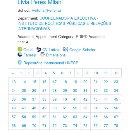
Livia Peres Milani
School:
Reitoria (Reitoria)
Department:
COORDENADORIA EXECUTIVA -
INSTITUTO DE POLÍTICAS PÚBLICAS E RELAÇÕES
INTERNACIONAIS
Academic Appointment Category: RDIPD Academic
title: 4
Orcid
CV Lattes
Google Scholar
Fapesp
Dimensions
Repositório Institucional UNESP
«
1
2
3
4
5
6
7
8
9
10
11
12
13
14
15
16
17
18
19
20
21
22
23
24
25
26
27
28
29
30
31
32
33
34
35
36
37
38
39
40
41
42
43
44
45
46
47
48
49
50
51
52
53
54
55
56
57
58
59
60
61
62
63
64
65
66
67
68
69
70
71
72
73
74
75
76
77
78