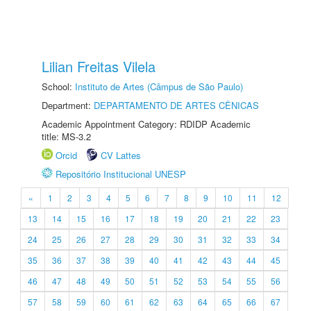
Lilian Freitas Vilela
School:
Instituto de Artes (Câmpus de São Paulo)
Department:
DEPARTAMENTO DE ARTES CÊNICAS
Academic Appointment Category: RDIDP Academic
title: MS-3.2
Orcid
CV Lattes
Repositório Institucional UNESP
«
1
2
3
4
5
6
7
8
9
10
11
12
13
14
15
16
17
18
19
20
21
22
23
24
25
26
27
28
29
30
31
32
33
34
35
36
37
38
39
40
41
42
43
44
45
46
47
48
49
50
51
52
53
54
55
56
57
58
59
60
61
62
63
64
65
66
67