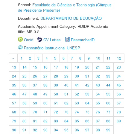
School:
Faculdade de Ciências e Tecnologia (Câmpus
de Presidente Prudente)
Department:
DEPARTAMENTO DE EDUCAÇÃO
Academic Appointment Category: RDIDP Academic
title: MS-3.2
Orcid
CV Lattes
ResearcherID
Repositório Institucional UNESP
«
1
2
3
4
5
6
7
8
9
10
11
12
13
14
15
16
17
18
19
20
21
22
23
24
25
26
27
28
29
30
31
32
33
34
35
36
37
38
39
40
41
42
43
44
45
46
47
48
49
50
51
52
53
54
55
56
57
58
59
60
61
62
63
64
65
66
67
68
69
70
71
72
73
74
75
76
77
78
79
80
81
82
83
84
85
86
87
88
89
90
91
92
93
94
95
96
97
98
99