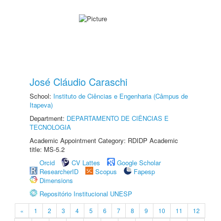
José Cláudio Caraschi
School:
Instituto de Ciências e Engenharia (Câmpus de
Itapeva)
Department:
DEPARTAMENTO DE CIÊNCIAS E
TECNOLOGIA
Academic Appointment Category: RDIDP Academic
title: MS-5.2
Orcid
CV Lattes
Google Scholar
ResearcherID
Scopus
Fapesp
Dimensions
Repositório Institucional UNESP
«
1
2
3
4
5
6
7
8
9
10
11
12