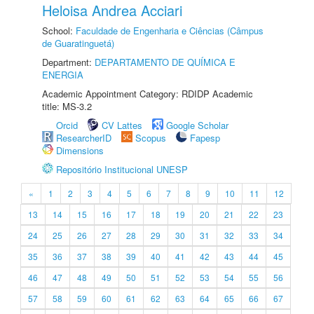
Heloisa Andrea Acciari
School:
Faculdade de Engenharia e Ciências (Câmpus
de Guaratinguetá)
Department:
DEPARTAMENTO DE QUÍMICA E
ENERGIA
Academic Appointment Category: RDIDP Academic
title: MS-3.2
Orcid
CV Lattes
Google Scholar
ResearcherID
Scopus
Fapesp
Dimensions
Repositório Institucional UNESP
«
1
2
3
4
5
6
7
8
9
10
11
12
13
14
15
16
17
18
19
20
21
22
23
24
25
26
27
28
29
30
31
32
33
34
35
36
37
38
39
40
41
42
43
44
45
46
47
48
49
50
51
52
53
54
55
56
57
58
59
60
61
62
63
64
65
66
67