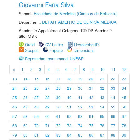
Giovanni Faria Silva
School:
Faculdade de Medicina (Câmpus de Botucatu)
Department:
DEPARTAMENTO DE CLÍNICA MÉDICA
Academic Appointment Category: RDIDP Academic
title: MS-6
Orcid
CV Lattes
ResearcherID
Scopus
Fapesp
Dimensions
Repositório Institucional UNESP
«
1
2
3
4
5
6
7
8
9
10
11
12
13
14
15
16
17
18
19
20
21
22
23
24
25
26
27
28
29
30
31
32
33
34
35
36
37
38
39
40
41
42
43
44
45
46
47
48
49
50
51
52
53
54
55
56
57
58
59
60
61
62
63
64
65
66
67
68
69
70
71
72
73
74
75
76
77
78
79
80
81
82
83
84
85
86
87
88
89