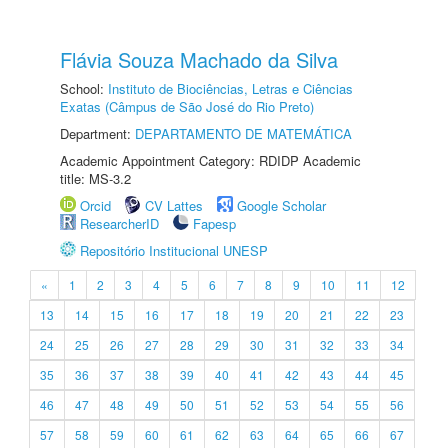
Flávia Souza Machado da Silva
School:
Instituto de Biociências, Letras e Ciências
Exatas (Câmpus de São José do Rio Preto)
Department:
DEPARTAMENTO DE MATEMÁTICA
Academic Appointment Category: RDIDP Academic
title: MS-3.2
Orcid
CV Lattes
Google Scholar
ResearcherID
Fapesp
Repositório Institucional UNESP
«
1
2
3
4
5
6
7
8
9
10
11
12
13
14
15
16
17
18
19
20
21
22
23
24
25
26
27
28
29
30
31
32
33
34
35
36
37
38
39
40
41
42
43
44
45
46
47
48
49
50
51
52
53
54
55
56
57
58
59
60
61
62
63
64
65
66
67