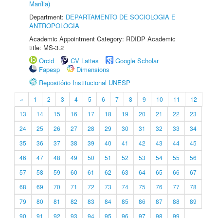
Marília)
Department:
DEPARTAMENTO DE SOCIOLOGIA E
ANTROPOLOGIA
Academic Appointment Category: RDIDP Academic
title: MS-3.2
Orcid
CV Lattes
Google Scholar
Fapesp
Dimensions
Repositório Institucional UNESP
«
1
2
3
4
5
6
7
8
9
10
11
12
13
14
15
16
17
18
19
20
21
22
23
24
25
26
27
28
29
30
31
32
33
34
35
36
37
38
39
40
41
42
43
44
45
46
47
48
49
50
51
52
53
54
55
56
57
58
59
60
61
62
63
64
65
66
67
68
69
70
71
72
73
74
75
76
77
78
79
80
81
82
83
84
85
86
87
88
89
90
91
92
93
94
95
96
97
98
99