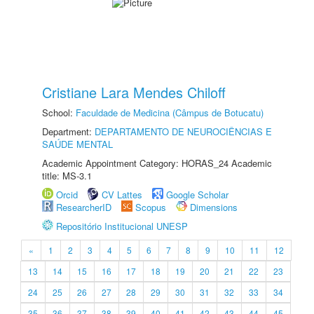
Cristiane Lara Mendes Chiloff
School:
Faculdade de Medicina (Câmpus de Botucatu)
Department:
DEPARTAMENTO DE NEUROCIÊNCIAS E
SAÚDE MENTAL
Academic Appointment Category: HORAS_24 Academic
title: MS-3.1
Orcid
CV Lattes
Google Scholar
ResearcherID
Scopus
Dimensions
Repositório Institucional UNESP
«
1
2
3
4
5
6
7
8
9
10
11
12
13
14
15
16
17
18
19
20
21
22
23
24
25
26
27
28
29
30
31
32
33
34
35
36
37
38
39
40
41
42
43
44
45