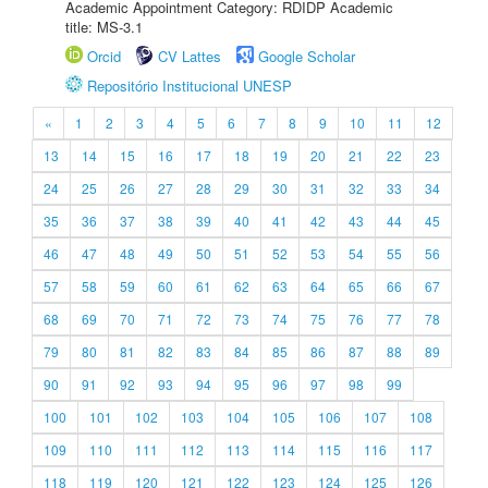
Academic Appointment Category: RDIDP Academic
title: MS-3.1
Orcid
CV Lattes
Google Scholar
Repositório Institucional UNESP
«
1
2
3
4
5
6
7
8
9
10
11
12
13
14
15
16
17
18
19
20
21
22
23
24
25
26
27
28
29
30
31
32
33
34
35
36
37
38
39
40
41
42
43
44
45
46
47
48
49
50
51
52
53
54
55
56
57
58
59
60
61
62
63
64
65
66
67
68
69
70
71
72
73
74
75
76
77
78
79
80
81
82
83
84
85
86
87
88
89
90
91
92
93
94
95
96
97
98
99
100
101
102
103
104
105
106
107
108
109
110
111
112
113
114
115
116
117
118
119
120
121
122
123
124
125
126