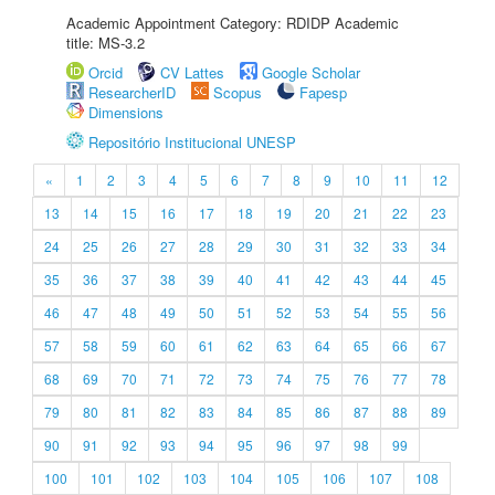
Academic Appointment Category: RDIDP Academic
title: MS-3.2
Orcid
CV Lattes
Google Scholar
ResearcherID
Scopus
Fapesp
Dimensions
Repositório Institucional UNESP
«
1
2
3
4
5
6
7
8
9
10
11
12
13
14
15
16
17
18
19
20
21
22
23
24
25
26
27
28
29
30
31
32
33
34
35
36
37
38
39
40
41
42
43
44
45
46
47
48
49
50
51
52
53
54
55
56
57
58
59
60
61
62
63
64
65
66
67
68
69
70
71
72
73
74
75
76
77
78
79
80
81
82
83
84
85
86
87
88
89
90
91
92
93
94
95
96
97
98
99
100
101
102
103
104
105
106
107
108