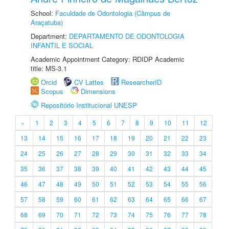
School:
Faculdade de Odontologia (Câmpus de
Araçatuba)
Department:
DEPARTAMENTO DE ODONTOLOGIA
INFANTIL E SOCIAL
Academic Appointment Category: RDIDP Academic
title: MS-3.1
Orcid
CV Lattes
ResearcherID
Scopus
Dimensions
Repositório Institucional UNESP
«
1
2
3
4
5
6
7
8
9
10
11
12
13
14
15
16
17
18
19
20
21
22
23
24
25
26
27
28
29
30
31
32
33
34
35
36
37
38
39
40
41
42
43
44
45
46
47
48
49
50
51
52
53
54
55
56
57
58
59
60
61
62
63
64
65
66
67
68
69
70
71
72
73
74
75
76
77
78