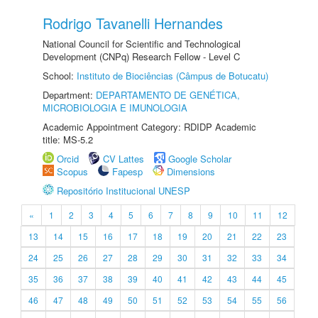
Rodrigo Tavanelli Hernandes
National Council for Scientific and Technological
Development (CNPq) Research Fellow - Level C
School:
Instituto de Biociências (Câmpus de Botucatu)
Department:
DEPARTAMENTO DE GENÉTICA,
MICROBIOLOGIA E IMUNOLOGIA
Academic Appointment Category: RDIDP Academic
title: MS-5.2
Orcid
CV Lattes
Google Scholar
Scopus
Fapesp
Dimensions
Repositório Institucional UNESP
«
1
2
3
4
5
6
7
8
9
10
11
12
13
14
15
16
17
18
19
20
21
22
23
24
25
26
27
28
29
30
31
32
33
34
35
36
37
38
39
40
41
42
43
44
45
46
47
48
49
50
51
52
53
54
55
56