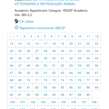
VETERINÁRIA E REPRODUÇÃO ANIMAL
Academic Appointment Category: RDIDP Academic
title: MS-3.2
CV Lattes
Repositório Institucional UNESP
«
1
2
3
4
5
6
7
8
9
10
11
12
13
14
15
16
17
18
19
20
21
22
23
24
25
26
27
28
29
30
31
32
33
34
35
36
37
38
39
40
41
42
43
44
45
46
47
48
49
50
51
52
53
54
55
56
57
58
59
60
61
62
63
64
65
66
67
68
69
70
71
72
73
74
75
76
77
78
79
80
81
82
83
84
85
86
87
88
89
90
91
92
93
94
95
96
97
98
99
100
101
102
103
104
105
106
107
108