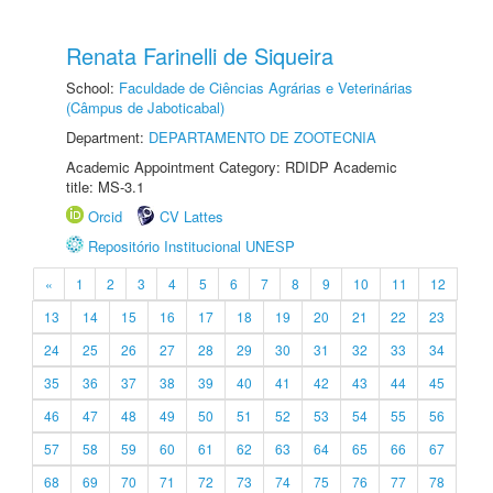
Renata Farinelli de Siqueira
School:
Faculdade de Ciências Agrárias e Veterinárias
(Câmpus de Jaboticabal)
Department:
DEPARTAMENTO DE ZOOTECNIA
Academic Appointment Category: RDIDP Academic
title: MS-3.1
Orcid
CV Lattes
Repositório Institucional UNESP
«
1
2
3
4
5
6
7
8
9
10
11
12
13
14
15
16
17
18
19
20
21
22
23
24
25
26
27
28
29
30
31
32
33
34
35
36
37
38
39
40
41
42
43
44
45
46
47
48
49
50
51
52
53
54
55
56
57
58
59
60
61
62
63
64
65
66
67
68
69
70
71
72
73
74
75
76
77
78