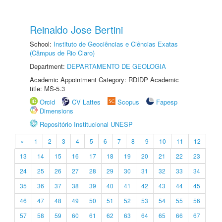
Reinaldo Jose Bertini
School:
Instituto de Geociências e Ciências Exatas
(Câmpus de Rio Claro)
Department:
DEPARTAMENTO DE GEOLOGIA
Academic Appointment Category: RDIDP Academic
title: MS-5.3
Orcid
CV Lattes
Scopus
Fapesp
Dimensions
Repositório Institucional UNESP
«
1
2
3
4
5
6
7
8
9
10
11
12
13
14
15
16
17
18
19
20
21
22
23
24
25
26
27
28
29
30
31
32
33
34
35
36
37
38
39
40
41
42
43
44
45
46
47
48
49
50
51
52
53
54
55
56
57
58
59
60
61
62
63
64
65
66
67