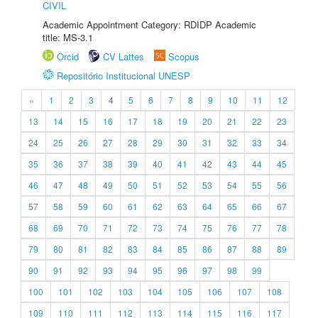
CIVIL
Academic Appointment Category: RDIDP Academic
title: MS-3.1
Orcid
CV Lattes
Scopus
Repositório Institucional UNESP
«
1
2
3
4
5
6
7
8
9
10
11
12
13
14
15
16
17
18
19
20
21
22
23
24
25
26
27
28
29
30
31
32
33
34
35
36
37
38
39
40
41
42
43
44
45
46
47
48
49
50
51
52
53
54
55
56
57
58
59
60
61
62
63
64
65
66
67
68
69
70
71
72
73
74
75
76
77
78
79
80
81
82
83
84
85
86
87
88
89
90
91
92
93
94
95
96
97
98
99
100
101
102
103
104
105
106
107
108
109
110
111
112
113
114
115
116
117