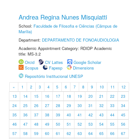
Andrea Regina Nunes Misquiatti
School:
Faculdade de Filosofia e Ciências (Câmpus de
Marília)
Department:
DEPARTAMENTO DE FONOAUDIOLOGIA
Academic Appointment Category: RDIDP Academic
title: MS-3.2
Orcid
CV Lattes
Google Scholar
Scopus
Fapesp
Dimensions
Repositório Institucional UNESP
«
1
2
3
4
5
6
7
8
9
10
11
12
13
14
15
16
17
18
19
20
21
22
23
24
25
26
27
28
29
30
31
32
33
34
35
36
37
38
39
40
41
42
43
44
45
46
47
48
49
50
51
52
53
54
55
56
57
58
59
60
61
62
63
64
65
66
67