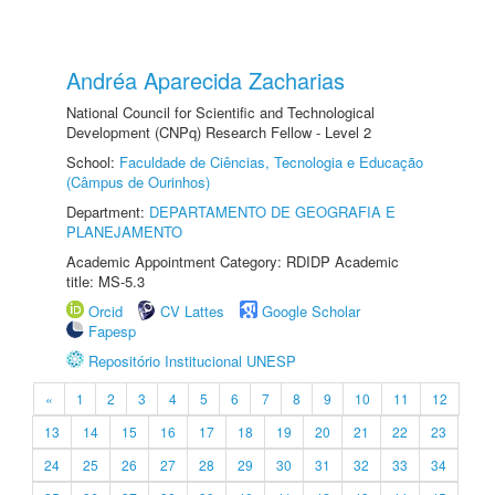
Andréa Aparecida Zacharias
National Council for Scientific and Technological
Development (CNPq) Research Fellow - Level 2
School:
Faculdade de Ciências, Tecnologia e Educação
(Câmpus de Ourinhos)
Department:
DEPARTAMENTO DE GEOGRAFIA E
PLANEJAMENTO
Academic Appointment Category: RDIDP Academic
title: MS-5.3
Orcid
CV Lattes
Google Scholar
Fapesp
Repositório Institucional UNESP
«
1
2
3
4
5
6
7
8
9
10
11
12
13
14
15
16
17
18
19
20
21
22
23
24
25
26
27
28
29
30
31
32
33
34