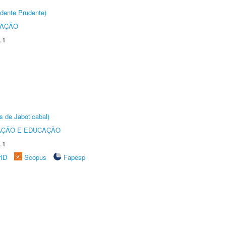
dente Prudente)
TAÇÃO
.1
s de Jaboticabal)
AÇÃO E EDUCAÇÃO
.1
rID
Scopus
Fapesp