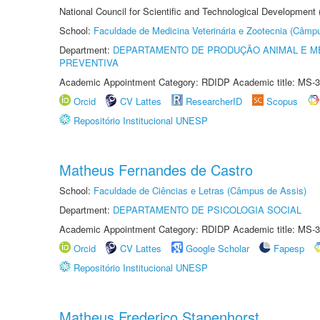
National Council for Scientific and Technological Development
School:
Faculdade de Medicina Veterinária e Zootecnia (Câmp
Department:
DEPARTAMENTO DE PRODUÇÃO ANIMAL E ME
PREVENTIVA
Academic Appointment Category: RDIDP Academic title: MS-3
Orcid
CV Lattes
ResearcherID
Scopus
Repositório Institucional UNESP
Matheus Fernandes de Castro
School:
Faculdade de Ciências e Letras (Câmpus de Assis)
Department:
DEPARTAMENTO DE PSICOLOGIA SOCIAL
Academic Appointment Category: RDIDP Academic title: MS-3
Orcid
CV Lattes
Google Scholar
Fapesp
Repositório Institucional UNESP
Matheus Frederico Stapenhorst