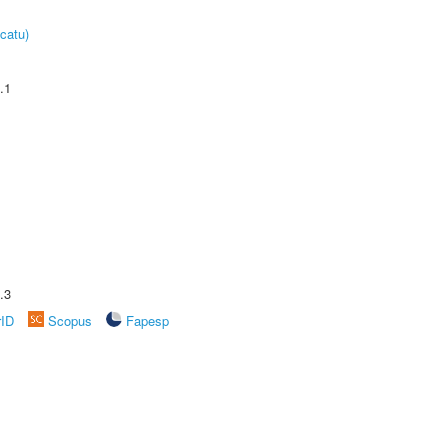
catu)
.1
.3
rID
Scopus
Fapesp