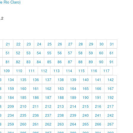
e Rio Claro)
.2
21
22
23
24
25
26
27
28
29
30
31
51
52
53
54
55
56
57
58
59
60
61
81
82
83
84
85
86
87
88
89
90
91
109
110
111
112
113
114
115
116
117
3
134
135
136
137
138
139
140
141
142
8
159
160
161
162
163
164
165
166
167
3
184
185
186
187
188
189
190
191
192
8
209
210
211
212
213
214
215
216
217
3
234
235
236
237
238
239
240
241
242
8
259
260
261
262
263
264
265
266
267
3
284
285
286
287
288
289
290
291
292