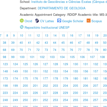
School:
Instituto de Geociências e Ciências Exatas (Câmpus d
Department:
DEPARTAMENTO DE GEOLOGIA
Academic Appointment Category: RDIDP Academic title: MS-3
Orcid
CV Lattes
Google Scholar
Scopus
Repositório Institucional UNESP
7
8
9
10
11
12
13
14
15
16
17
18
19
20
38
39
40
41
42
43
44
45
46
47
48
49
50
68
69
70
71
72
73
74
75
76
77
78
79
80
98
99
100
101
102
103
104
105
106
107
108
123
124
125
126
127
128
129
130
131
132
13
148
149
150
151
152
153
154
155
156
157
15
173
174
175
176
177
178
179
180
181
182
18
198
199
200
201
202
203
204
205
206
207
20
223
224
225
226
227
228
229
230
231
232
23
248
249
250
251
252
253
254
255
256
257
25
273
274
275
276
277
278
279
280
281
282
28