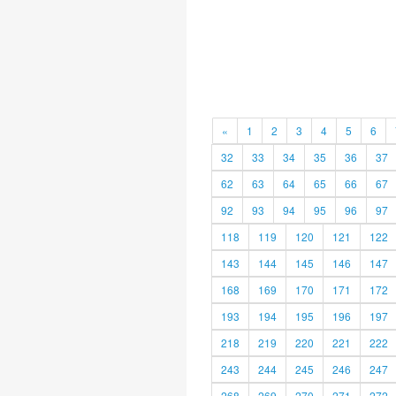
«
1
2
3
4
5
6
32
33
34
35
36
37
62
63
64
65
66
67
92
93
94
95
96
97
118
119
120
121
122
143
144
145
146
147
168
169
170
171
172
193
194
195
196
197
218
219
220
221
222
243
244
245
246
247
268
269
270
271
272