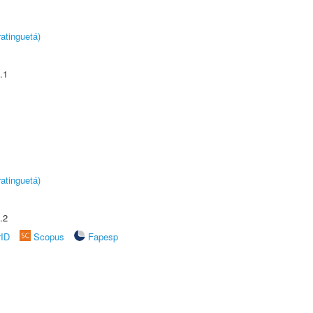
atinguetá)
.1
atinguetá)
.2
rID
Scopus
Fapesp