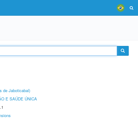
s de Jaboticabal)
O E SAÚDE ÚNICA
.1
nsions