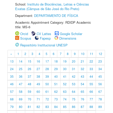
School:
Instituto de Biociências, Letras e Ciências
Exatas (Câmpus de São José do Rio Preto)
Department:
DEPARTAMENTO DE FÍSICA
Academic Appointment Category: RDIDP Academic
title: MS-6
Orcid
CV Lattes
Google Scholar
Scopus
Fapesp
Dimensions
Repositório Institucional UNESP
«
1
2
3
4
5
6
7
8
9
10
11
12
13
14
15
16
17
18
19
20
21
22
23
24
25
26
27
28
29
30
31
32
33
34
35
36
37
38
39
40
41
42
43
44
45
46
47
48
49
50
51
52
53
54
55
56
57
58
59
60
61
62
63
64
65
66
67
68
69
70
71
72
73
74
75
76
77
78
79
80
81
82
83
84
85
86
87
88
89