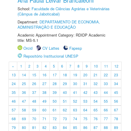
Ana Paula Leivar Brancaleoni
School:
Faculdade de Ciências Agrárias e Veterinárias
(Câmpus de Jaboticabal)
Department:
DEPARTAMENTO DE ECONOMIA,
ADMINISTRAÇÃO E EDUCAÇÃO
Academic Appointment Category: RDIDP Academic
title: MS-5.1
Orcid
CV Lattes
Fapesp
Repositório Institucional UNESP
«
1
2
3
4
5
6
7
8
9
10
11
12
13
14
15
16
17
18
19
20
21
22
23
24
25
26
27
28
29
30
31
32
33
34
35
36
37
38
39
40
41
42
43
44
45
46
47
48
49
50
51
52
53
54
55
56
57
58
59
60
61
62
63
64
65
66
67
68
69
70
71
72
73
74
75
76
77
78
79
80
81
82
83
84
85
86
87
88
89