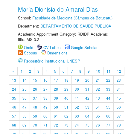
Maria Dionisia do Amaral Dias
School:
Faculdade de Medicina (Câmpus de Botucatu)
Department:
DEPARTAMENTO DE SAÚDE PÚBLICA
Academic Appointment Category: RDIDP Academic
title: MS-3.2
Orcid
CV Lattes
Google Scholar
Scopus
Dimensions
Repositório Institucional UNESP
«
1
2
3
4
5
6
7
8
9
10
11
12
13
14
15
16
17
18
19
20
21
22
23
24
25
26
27
28
29
30
31
32
33
34
35
36
37
38
39
40
41
42
43
44
45
46
47
48
49
50
51
52
53
54
55
56
57
58
59
60
61
62
63
64
65
66
67
68
69
70
71
72
73
74
75
76
77
78
79
80
81
82
83
84
85
86
87
88
89