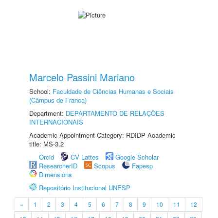
Marcelo Passini Mariano
School:
Faculdade de Ciências Humanas e Sociais
(Câmpus de Franca)
Department:
DEPARTAMENTO DE RELAÇÕES
INTERNACIONAIS
Academic Appointment Category: RDIDP Academic
title: MS-3.2
Orcid
CV Lattes
Google Scholar
ResearcherID
Scopus
Fapesp
Dimensions
Repositório Institucional UNESP
«
1
2
3
4
5
6
7
8
9
10
11
12