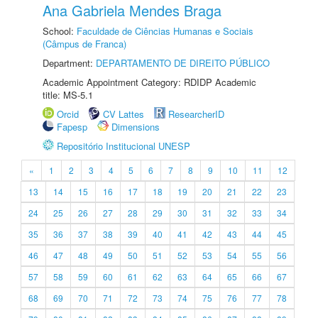
Ana Gabriela Mendes Braga
School:
Faculdade de Ciências Humanas e Sociais
(Câmpus de Franca)
Department:
DEPARTAMENTO DE DIREITO PÚBLICO
Academic Appointment Category: RDIDP Academic
title: MS-5.1
Orcid
CV Lattes
ResearcherID
Fapesp
Dimensions
Repositório Institucional UNESP
«
1
2
3
4
5
6
7
8
9
10
11
12
13
14
15
16
17
18
19
20
21
22
23
24
25
26
27
28
29
30
31
32
33
34
35
36
37
38
39
40
41
42
43
44
45
46
47
48
49
50
51
52
53
54
55
56
57
58
59
60
61
62
63
64
65
66
67
68
69
70
71
72
73
74
75
76
77
78