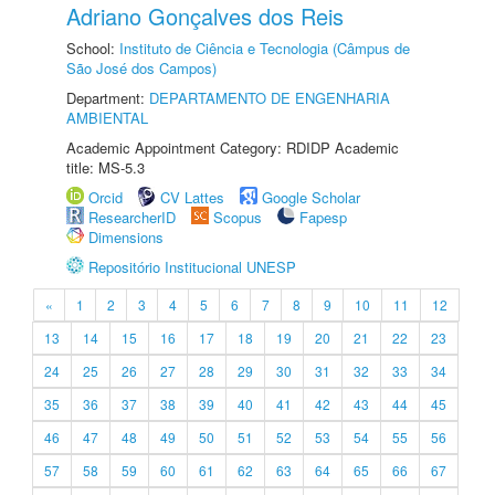
Adriano Gonçalves dos Reis
School:
Instituto de Ciência e Tecnologia (Câmpus de
São José dos Campos)
Department:
DEPARTAMENTO DE ENGENHARIA
AMBIENTAL
Academic Appointment Category: RDIDP Academic
title: MS-5.3
Orcid
CV Lattes
Google Scholar
ResearcherID
Scopus
Fapesp
Dimensions
Repositório Institucional UNESP
«
1
2
3
4
5
6
7
8
9
10
11
12
13
14
15
16
17
18
19
20
21
22
23
24
25
26
27
28
29
30
31
32
33
34
35
36
37
38
39
40
41
42
43
44
45
46
47
48
49
50
51
52
53
54
55
56
57
58
59
60
61
62
63
64
65
66
67