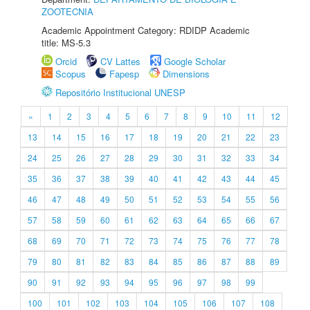
ZOOTECNIA
Academic Appointment Category: RDIDP Academic
title: MS-5.3
Orcid
CV Lattes
Google Scholar
Scopus
Fapesp
Dimensions
Repositório Institucional UNESP
«
1
2
3
4
5
6
7
8
9
10
11
12
13
14
15
16
17
18
19
20
21
22
23
24
25
26
27
28
29
30
31
32
33
34
35
36
37
38
39
40
41
42
43
44
45
46
47
48
49
50
51
52
53
54
55
56
57
58
59
60
61
62
63
64
65
66
67
68
69
70
71
72
73
74
75
76
77
78
79
80
81
82
83
84
85
86
87
88
89
90
91
92
93
94
95
96
97
98
99
100
101
102
103
104
105
106
107
108