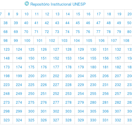
Repositório Institucional UNESP
7
8
9
10
11
12
13
14
15
16
17
18
19
20
38
39
40
41
42
43
44
45
46
47
48
49
50
68
69
70
71
72
73
74
75
76
77
78
79
80
98
99
100
101
102
103
104
105
106
107
108
123
124
125
126
127
128
129
130
131
132
13
148
149
150
151
152
153
154
155
156
157
15
173
174
175
176
177
178
179
180
181
182
18
198
199
200
201
202
203
204
205
206
207
20
223
224
225
226
227
228
229
230
231
232
23
248
249
250
251
252
253
254
255
256
257
25
273
274
275
276
277
278
279
280
281
282
28
298
299
300
301
302
303
304
305
306
307
30
323
324
325
326
327
328
329
330
331
332
33