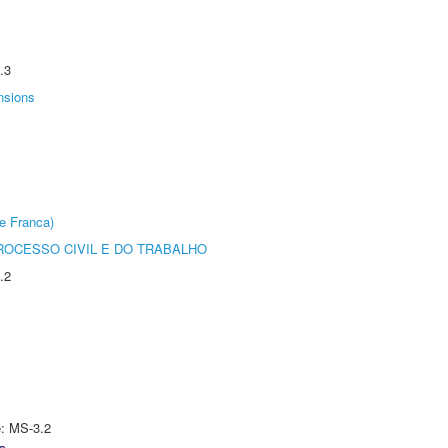
.3
nsions
e Franca)
ROCESSO CIVIL E DO TRABALHO
.2
e: MS-3.2