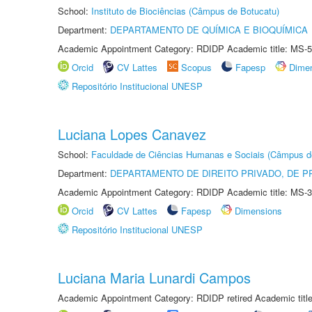
School:
Instituto de Biociências (Câmpus de Botucatu)
Department:
DEPARTAMENTO DE QUÍMICA E BIOQUÍMICA
Academic Appointment Category: RDIDP Academic title: MS-5
Orcid
CV Lattes
Scopus
Fapesp
Dime
Repositório Institucional UNESP
Luciana Lopes Canavez
School:
Faculdade de Ciências Humanas e Sociais (Câmpus d
Department:
DEPARTAMENTO DE DIREITO PRIVADO, DE P
Academic Appointment Category: RDIDP Academic title: MS-3
Orcid
CV Lattes
Fapesp
Dimensions
Repositório Institucional UNESP
Luciana Maria Lunardi Campos
Academic Appointment Category: RDIDP retired Academic titl