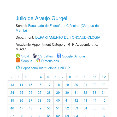
Julio de Araujo Gurgel
School:
Faculdade de Filosofia e Ciências (Câmpus de
Marília)
Department:
DEPARTAMENTO DE FONOAUDIOLOGIA
Academic Appointment Category: RTP Academic title:
MS-3.1
Orcid
CV Lattes
Google Scholar
Scopus
Dimensions
Repositório Institucional UNESP
«
1
2
3
4
5
6
7
8
9
10
11
12
13
14
15
16
17
18
19
20
21
22
23
24
25
26
27
28
29
30
31
32
33
34
35
36
37
38
39
40
41
42
43
44
45
46
47
48
49
50
51
52
53
54
55
56
57
58
59
60
61
62
63
64
65
66
67