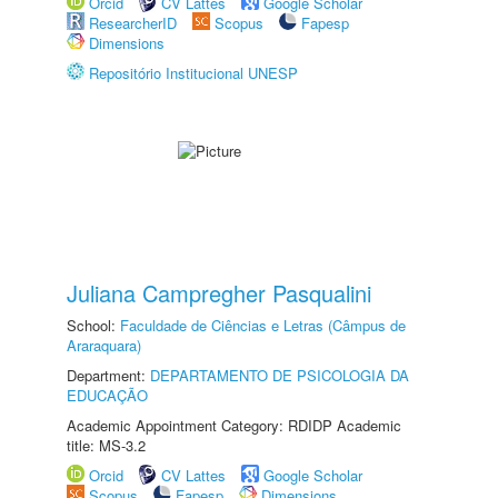
Orcid
CV Lattes
Google Scholar
ResearcherID
Scopus
Fapesp
Dimensions
Repositório Institucional UNESP
Juliana Campregher Pasqualini
School:
Faculdade de Ciências e Letras (Câmpus de
Araraquara)
Department:
DEPARTAMENTO DE PSICOLOGIA DA
EDUCAÇÃO
Academic Appointment Category: RDIDP Academic
title: MS-3.2
Orcid
CV Lattes
Google Scholar
Scopus
Fapesp
Dimensions