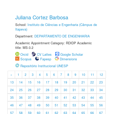
Juliana Cortez Barbosa
School:
Instituto de Ciências e Engenharia (Câmpus de
Itapeva)
Department:
DEPARTAMENTO DE ENGENHARIA
Academic Appointment Category: RDIDP Academic
title: MS-3.2
Orcid
CV Lattes
Google Scholar
Scopus
Fapesp
Dimensions
Repositório Institucional UNESP
«
1
2
3
4
5
6
7
8
9
10
11
12
13
14
15
16
17
18
19
20
21
22
23
24
25
26
27
28
29
30
31
32
33
34
35
36
37
38
39
40
41
42
43
44
45
46
47
48
49
50
51
52
53
54
55
56
57
58
59
60
61
62
63
64
65
66
67