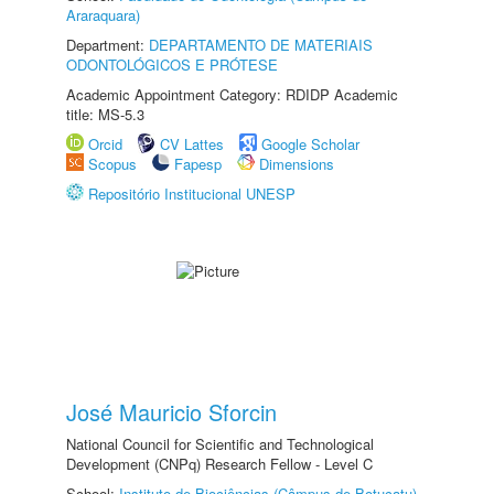
Araraquara)
Department:
DEPARTAMENTO DE MATERIAIS
ODONTOLÓGICOS E PRÓTESE
Academic Appointment Category: RDIDP Academic
title: MS-5.3
Orcid
CV Lattes
Google Scholar
Scopus
Fapesp
Dimensions
Repositório Institucional UNESP
José Mauricio Sforcin
National Council for Scientific and Technological
Development (CNPq) Research Fellow - Level C
School:
Instituto de Biociências (Câmpus de Botucatu)