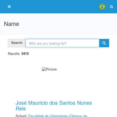
Name
Search
Results:
3415
José Mauricio dos Santos Nunes
Reis
School:
Faculdade de Odontologia (Câmpus de