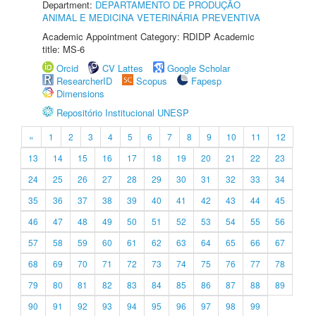
Department:
DEPARTAMENTO DE PRODUÇÃO
ANIMAL E MEDICINA VETERINÁRIA PREVENTIVA
Academic Appointment Category: RDIDP Academic
title: MS-6
Orcid
CV Lattes
Google Scholar
ResearcherID
Scopus
Fapesp
Dimensions
Repositório Institucional UNESP
«
1
2
3
4
5
6
7
8
9
10
11
12
13
14
15
16
17
18
19
20
21
22
23
24
25
26
27
28
29
30
31
32
33
34
35
36
37
38
39
40
41
42
43
44
45
46
47
48
49
50
51
52
53
54
55
56
57
58
59
60
61
62
63
64
65
66
67
68
69
70
71
72
73
74
75
76
77
78
79
80
81
82
83
84
85
86
87
88
89
90
91
92
93
94
95
96
97
98
99