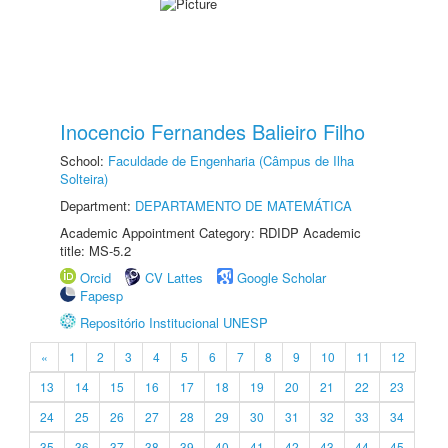
Inocencio Fernandes Balieiro Filho
School:
Faculdade de Engenharia (Câmpus de Ilha
Solteira)
Department:
DEPARTAMENTO DE MATEMÁTICA
Academic Appointment Category: RDIDP Academic
title: MS-5.2
Orcid
CV Lattes
Google Scholar
Fapesp
Repositório Institucional UNESP
«
1
2
3
4
5
6
7
8
9
10
11
12
13
14
15
16
17
18
19
20
21
22
23
24
25
26
27
28
29
30
31
32
33
34
35
36
37
38
39
40
41
42
43
44
45