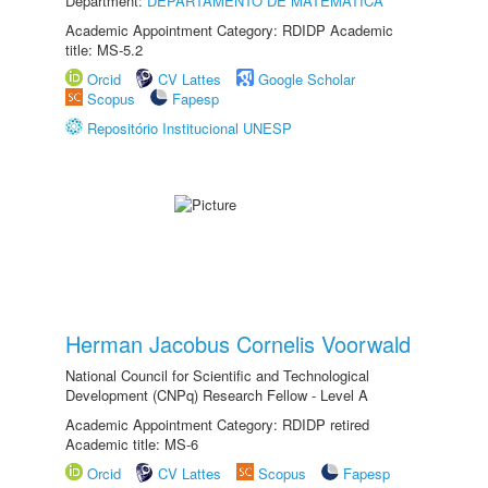
Department:
DEPARTAMENTO DE MATEMÁTICA
Academic Appointment Category: RDIDP Academic
title: MS-5.2
Orcid
CV Lattes
Google Scholar
Scopus
Fapesp
Repositório Institucional UNESP
Herman Jacobus Cornelis Voorwald
National Council for Scientific and Technological
Development (CNPq) Research Fellow - Level A
Academic Appointment Category: RDIDP retired
Academic title: MS-6
Orcid
CV Lattes
Scopus
Fapesp