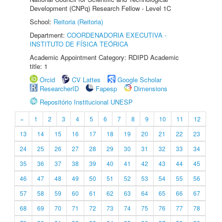
Development (CNPq) Research Fellow - Level 1C
School:
Reitoria (Reitoria)
Department:
COORDENADORIA EXECUTIVA -
INSTITUTO DE FÍSICA TEÓRICA
Academic Appointment Category: RDIPD Academic
title: 1
Orcid
CV Lattes
Google Scholar
ResearcherID
Fapesp
Dimensions
Repositório Institucional UNESP
«
1
2
3
4
5
6
7
8
9
10
11
12
13
14
15
16
17
18
19
20
21
22
23
24
25
26
27
28
29
30
31
32
33
34
35
36
37
38
39
40
41
42
43
44
45
46
47
48
49
50
51
52
53
54
55
56
57
58
59
60
61
62
63
64
65
66
67
68
69
70
71
72
73
74
75
76
77
78