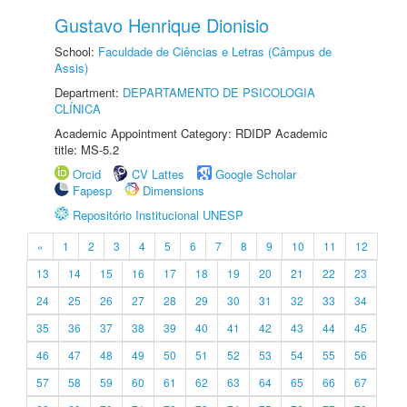
Gustavo Henrique Dionisio
School:
Faculdade de Ciências e Letras (Câmpus de
Assis)
Department:
DEPARTAMENTO DE PSICOLOGIA
CLÍNICA
Academic Appointment Category: RDIDP Academic
title: MS-5.2
Orcid
CV Lattes
Google Scholar
Fapesp
Dimensions
Repositório Institucional UNESP
«
1
2
3
4
5
6
7
8
9
10
11
12
13
14
15
16
17
18
19
20
21
22
23
24
25
26
27
28
29
30
31
32
33
34
35
36
37
38
39
40
41
42
43
44
45
46
47
48
49
50
51
52
53
54
55
56
57
58
59
60
61
62
63
64
65
66
67