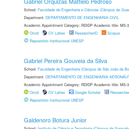
Gabriel Orquizas Mattielo Pedroso
School:
Faculdade de Engenharia e Ciências (Câmpus de Guar
Department:
DEPARTAMENTO DE ENGENHARIA CIVIL
Academic Appointment Category: RDIDP Academic title: MS-3
Orcid
CV Lattes
ResearcherID
Scopus
Repositório Institucional UNESP
Gabriel Pereira Gouveia da Silva
School:
Faculdade de Engenharia (Câmpus de São João da Bo
Department:
DEPARTAMENTO DE ENGENHARIA AERONÁU
Academic Appointment Category: RDIDP Academic title: MS-3
Orcid
CV Lattes
Google Scholar
Researche
Repositório Institucional UNESP
Galdenoro Botura Junior
School:
Instituto de Ciência e Tecnologia (Câmpus de Sorocab