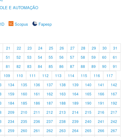
ROLE E AUTOMAÇÃO
rID
Scopus
Fapesp
21
22
23
24
25
26
27
28
29
30
31
51
52
53
54
55
56
57
58
59
60
61
81
82
83
84
85
86
87
88
89
90
91
109
110
111
112
113
114
115
116
117
3
134
135
136
137
138
139
140
141
142
8
159
160
161
162
163
164
165
166
167
3
184
185
186
187
188
189
190
191
192
8
209
210
211
212
213
214
215
216
217
3
234
235
236
237
238
239
240
241
242
8
259
260
261
262
263
264
265
266
267