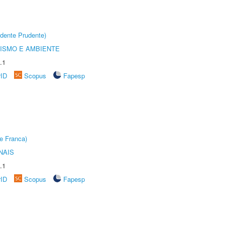
dente Prudente)
ISMO E AMBIENTE
.1
rID
Scopus
Fapesp
e Franca)
NAIS
.1
rID
Scopus
Fapesp