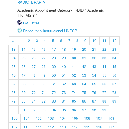
RADIOTERAPIA
Academic Appointment Category: RDIDP Academic
title: MS-3.1
CV Lattes
Repositório Institucional UNESP
«
1
2
3
4
5
6
7
8
9
10
11
12
13
14
15
16
17
18
19
20
21
22
23
24
25
26
27
28
29
30
31
32
33
34
35
36
37
38
39
40
41
42
43
44
45
46
47
48
49
50
51
52
53
54
55
56
57
58
59
60
61
62
63
64
65
66
67
68
69
70
71
72
73
74
75
76
77
78
79
80
81
82
83
84
85
86
87
88
89
90
91
92
93
94
95
96
97
98
99
100
101
102
103
104
105
106
107
108
109
110
111
112
113
114
115
116
117