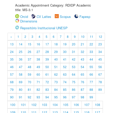
Academic Appointment Category: RDIDP Academic
title: MS-3.1
Orcid
CV Lattes
Scopus
Fapesp
Dimensions
Repositório Institucional UNESP
«
1
2
3
4
5
6
7
8
9
10
11
12
13
14
15
16
17
18
19
20
21
22
23
24
25
26
27
28
29
30
31
32
33
34
35
36
37
38
39
40
41
42
43
44
45
46
47
48
49
50
51
52
53
54
55
56
57
58
59
60
61
62
63
64
65
66
67
68
69
70
71
72
73
74
75
76
77
78
79
80
81
82
83
84
85
86
87
88
89
90
91
92
93
94
95
96
97
98
99
100
101
102
103
104
105
106
107
108
109
110
111
112
113
114
115
116
117