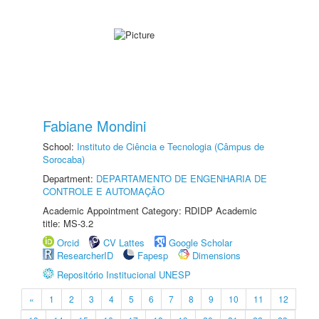
Fabiane Mondini
School:
Instituto de Ciência e Tecnologia (Câmpus de
Sorocaba)
Department:
DEPARTAMENTO DE ENGENHARIA DE
CONTROLE E AUTOMAÇÃO
Academic Appointment Category: RDIDP Academic
title: MS-3.2
Orcid
CV Lattes
Google Scholar
ResearcherID
Fapesp
Dimensions
Repositório Institucional UNESP
«
1
2
3
4
5
6
7
8
9
10
11
12