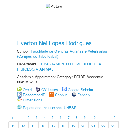
Everton Nei Lopes Rodrigues
School:
Faculdade de Ciências Agrárias e Veterinárias
(Câmpus de Jaboticabal)
Department:
DEPARTAMENTO DE MORFOLOGIA E
FISIOLOGIA ANIMAL
Academic Appointment Category: RDIDP Academic
title: MS-3.1
Orcid
CV Lattes
Google Scholar
ResearcherID
Scopus
Fapesp
Dimensions
Repositório Institucional UNESP
«
1
2
3
4
5
6
7
8
9
10
11
12
13
14
15
16
17
18
19
20
21
22
23