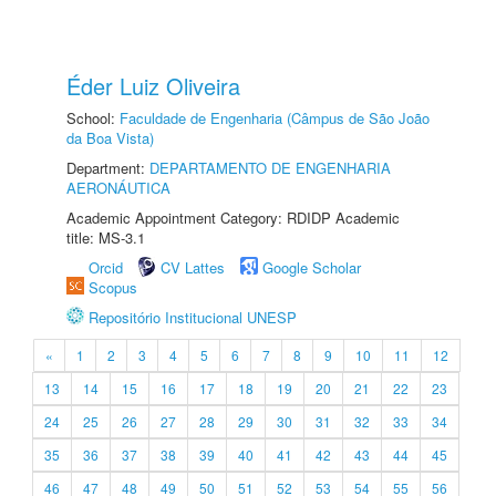
Éder Luiz Oliveira
School:
Faculdade de Engenharia (Câmpus de São João
da Boa Vista)
Department:
DEPARTAMENTO DE ENGENHARIA
AERONÁUTICA
Academic Appointment Category: RDIDP Academic
title: MS-3.1
Orcid
CV Lattes
Google Scholar
Scopus
Repositório Institucional UNESP
«
1
2
3
4
5
6
7
8
9
10
11
12
13
14
15
16
17
18
19
20
21
22
23
24
25
26
27
28
29
30
31
32
33
34
35
36
37
38
39
40
41
42
43
44
45
46
47
48
49
50
51
52
53
54
55
56