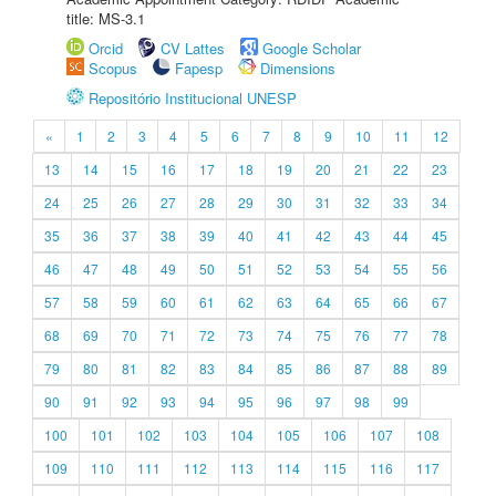
title: MS-3.1
Orcid
CV Lattes
Google Scholar
Scopus
Fapesp
Dimensions
Repositório Institucional UNESP
«
1
2
3
4
5
6
7
8
9
10
11
12
13
14
15
16
17
18
19
20
21
22
23
24
25
26
27
28
29
30
31
32
33
34
35
36
37
38
39
40
41
42
43
44
45
46
47
48
49
50
51
52
53
54
55
56
57
58
59
60
61
62
63
64
65
66
67
68
69
70
71
72
73
74
75
76
77
78
79
80
81
82
83
84
85
86
87
88
89
90
91
92
93
94
95
96
97
98
99
100
101
102
103
104
105
106
107
108
109
110
111
112
113
114
115
116
117