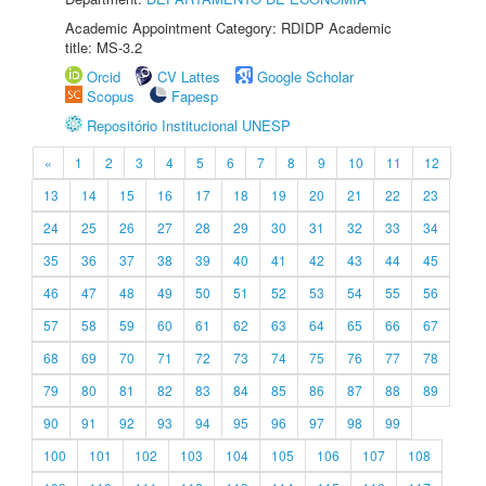
Academic Appointment Category: RDIDP Academic
title: MS-3.2
Orcid
CV Lattes
Google Scholar
Scopus
Fapesp
Repositório Institucional UNESP
«
1
2
3
4
5
6
7
8
9
10
11
12
13
14
15
16
17
18
19
20
21
22
23
24
25
26
27
28
29
30
31
32
33
34
35
36
37
38
39
40
41
42
43
44
45
46
47
48
49
50
51
52
53
54
55
56
57
58
59
60
61
62
63
64
65
66
67
68
69
70
71
72
73
74
75
76
77
78
79
80
81
82
83
84
85
86
87
88
89
90
91
92
93
94
95
96
97
98
99
100
101
102
103
104
105
106
107
108