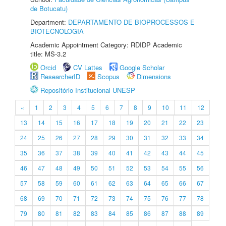
de Botucatu)
Department:
DEPARTAMENTO DE BIOPROCESSOS E
BIOTECNOLOGIA
Academic Appointment Category: RDIDP Academic
title: MS-3.2
Orcid
CV Lattes
Google Scholar
ResearcherID
Scopus
Dimensions
Repositório Institucional UNESP
«
1
2
3
4
5
6
7
8
9
10
11
12
13
14
15
16
17
18
19
20
21
22
23
24
25
26
27
28
29
30
31
32
33
34
35
36
37
38
39
40
41
42
43
44
45
46
47
48
49
50
51
52
53
54
55
56
57
58
59
60
61
62
63
64
65
66
67
68
69
70
71
72
73
74
75
76
77
78
79
80
81
82
83
84
85
86
87
88
89