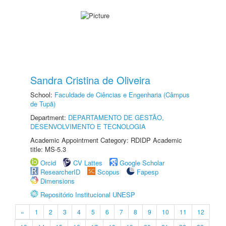
Sandra Cristina de Oliveira
School:
Faculdade de Ciências e Engenharia (Câmpus
de Tupã)
Department:
DEPARTAMENTO DE GESTÃO,
DESENVOLVIMENTO E TECNOLOGIA
Academic Appointment Category: RDIDP Academic
title: MS-5.3
Orcid
CV Lattes
Google Scholar
ResearcherID
Scopus
Fapesp
Dimensions
Repositório Institucional UNESP
«
1
2
3
4
5
6
7
8
9
10
11
12